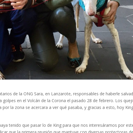
untarios de la ONG Sara, en Lanzarote, responsables de haberle salvad
a golpes en el Volcán de la Corona el pasado 28 de febrero. Los quej
 por la zona se acercara a ver qué pasaba, y gracias a esto, hoy Kin
ya tenido que pasar lo de King para que nos interesáramos por est
licar que la primera reunión que mantuve con diversas protectoras d