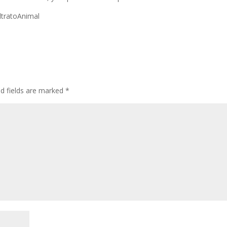
ltratoAnimal
ed fields are marked
*