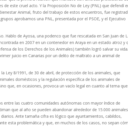
 de este cruel acto. Y la Proposición No de Ley (PNL) que defendí e
ienestar Animal, fruto del trabajo de estos encuentros, fue registrad
s grupos aprobamos una PNL, presentada por el PSOE, y el Ejecutivo
so. Hablo de Ayosa, una podenco que fue rescatada en San Juan de 
encontrada en 2007 en un contenedor en Araya en un estado atroz y 
fensa de los Derechos de los Animales) también logró salvar su vida
rimer juicio en Canarias por un delito de maltrato a un animal de
la Ley 8/1991, de 30 de abril, de protección de los animales, que
animales domésticos y la regulación específica de los animales de
sino que, en ocasiones, provoca un vacío legal en cuanto al tema qu
amos entre las cuatro comunidades autónomas con mayor índice de
stiman que al año se pueden abandonar alrededor de 15.000 animales
diarios. Ante tamaña cifra es lógico que ayuntamientos, cabildos,
ante esta problemática y que, en muchos de los casos, no sepan có