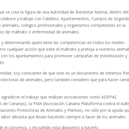
e se cree la figura de una Autoridad de Bienestar Animal, dentro del
 colabore y trabaje con Cabildos, Ayuntamientos, Cuerpos de Segurid
e animales, colegios profesionales y organismos competentes en la
caso de maltrato o enfermedad de animales.
l y determinando quién tiene las competencias en todos los niveles
rce cualquier acción que evite el maltrato y proteja a nuestros animal
 con los ayuntamientos para promover campañas de esterilización y
es.
imidad, soy consciente de que este es un documento de mínimos fre
rotectoras de animales, pero también considero que para hacer cam
 a agradecer el trabajo que realizan asociaciones como ADEPAC
 de Canarias), la PMA (Asociación Canaria Plataforma contra el Aalt
aciones Protectoras de Animales y Plantas), no sólo por la ayuda q
a labor altruista que llevan haciendo siempre a favor de los animales.
e el consenso, y mi partido está dispuesto a hacerlo.