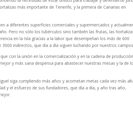
 sintiendo la necesidad de estar unidos para trabajar y defenderse jun
ortalizas más importante de Tenerife, y la primera de Canarias en
nden a diferentes superficies comerciales y supermercados y actualme
 año. Pero no sólo los tubérculos sino también las frutas, las hortaliza
erencia en la Isla gracias a la labor que desempeñan los más de 600
de 3000 indirectos, que día a día siguen luchando por nuestros campos
ue con la unión en la comercialización y en la cadena de producció
 mejor y más sana despensa para abastecer nuestras mesas y la de l
 Miguel siga cumpliendo más años y acometan metas cada vez más alt
ldad y el esfuerzo de sus fundadores, que día a día, y año tras año,
mejor.