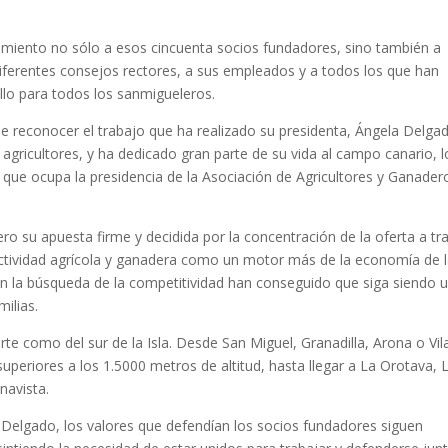
miento no sólo a esos cincuenta socios fundadores, sino también a
diferentes consejos rectores, a sus empleados y a todos los que han
llo para todos los sanmigueleros.
 reconocer el trabajo que ha realizado su presidenta, Ángela Delga
de agricultores, y ha dedicado gran parte de su vida al campo canario, l
r que ocupa la presidencia de la Asociación de Agricultores y Ganader
o su apuesta firme y decidida por la concentración de la oferta a tr
 actividad agrícola y ganadera como un motor más de la economía de 
s en la búsqueda de la competitividad han conseguido que siga siendo 
ilias.
te como del sur de la Isla. Desde San Miguel, Granadilla, Arona o Vila
uperiores a los 1.5000 metros de altitud, hasta llegar a La Orotava, 
navista.
 Delgado, los valores que defendían los socios fundadores siguen